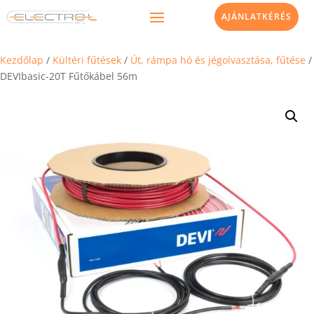
AJÁNLATKÉRÉS
Kezdőlap
/
Kültéri fűtések
/
Út, rámpa hó és jégolvasztása, fűtése
/
DEVIbasic-20T Fűtőkábel 56m