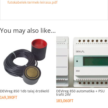
futokabelek-termek-leirasa.pdf
You may also like…
DEVIreg 850 1db talaj érzékelő
DEVIreg 850 automatika + PSU
trafó 24V
149,390
FT
183,060
FT