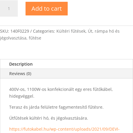
DEVIbasic-
Add to cart
20T
Fűtőkábel
56m
quantity
SKU:
140F0229
Categories:
Kültéri fűtések
,
Út, rámpa hó és
jégolvasztása, fűtése
Description
Reviews (0)
400V-os, 1100W-os konfekcionált egy eres fűtőkábel,
hidegvéggel.
Terasz és járda felületre fagymentesítő fűtésre.
Útfűtések kültéri hó, és jégolvasztására.
https://futokabel.hu/wp-content/uploads/2021/09/DEVI-